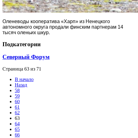
Оленеводы кооператива «Харп» из Ненецкого
автономного округа продали финским партнерам 14
тысяч оленьих шкур.
Подкатегории
Северный Форум
Страница 63 из 71
В начало
Назад
58
59
60
61
62
63
64
65
66