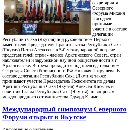
секретариата
Северного
Форума Михаил
Погодаев
принимает
участие в составе
делегации
Республики Саха (Якутия) под руководством Первого
заместителя Председателя Правительства Республики Саха
(Якутия) Петра Алексеева в 5-й международной встрече
представителей стран - членов Арктического Совета, стран
наблюдателей и зарубежной научной общественности в г.
Архангельске. Встреча проводится под председательством
Секретаря Совета безопасности РФ Николая Патрушева. В
составе делегации Республики Саха (Якутия) также
принимают участие Председатель Госкомитета по делам
Арктики Республики Саха (Якутия) Алексей Киселев и
советник Главы Республики Саха (Якутия) по вопросам
международного сотрудничества Эдуард Климов.
Международный симпозиум Северного
Форума открыт в Якутске
Информация о материале