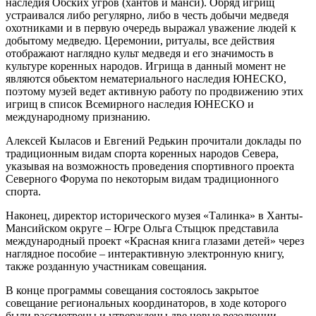
наследия Обских угров (хантов и манси). Обряд игрищ
устраивался либо регулярно, либо в честь добычи медведя
охотниками и в первую очередь выражал уважение людей к
добытому медведю. Церемонии, ритуалы, все действия
отображают наглядно культ медведя и его значимость в
культуре коренных народов. Игрища в данный момент не
являются обьектом нематериального наследия ЮНЕСКО,
поэтому музей ведет активную работу по продвижению этих
игрищ в список Всемирного наследия ЮНЕСКО и
международному признанию.
Алексей Кыласов и Евгений Редькин прочитали доклады по
традиционным видам спорта коренных народов Севера,
указывая на возможность проведения спортивного проекта
Северного Форума по некоторым видам традиционного
спорта.
Наконец, директор исторического музея «Талинка» в Ханты-
Мансийском округе – Югре Ольга Стыцюк представила
международный проект «Красная книга глазами детей» через
наглядное пособие – интерактивную электронную книгу,
также розданную участникам совещания.
В конце программы совещания состоялось закрытое
совещание региональных координаторов, в ходе которого
были рассмотрены и утверждены две новые резолюции