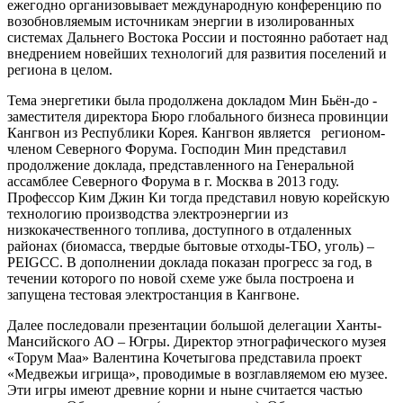
ежегодно организовывает международную конференцию по
возобновляемым источникам энергии в изолированных
системах Дальнего Востока России и постоянно работает над
внедрением новейших технологий для развития поселений и
региона в целом.
Тема энергетики была продолжена докладом Мин Бьён-до -
заместителя директора Бюро глобального бизнеса провинции
Кангвон из Республики Корея. Кангвон является регионом-
членом Северного Форума. Господин Мин представил
продолжение доклада, представленного на Генеральной
ассамблее Северного Форума в г. Москва в 2013 году.
Профессор Ким Джин Ки тогда представил новую корейскую
технологию производства электроэнергии из
низкокачественного топлива, доступного в отдаленных
районах (биомасса, твердые бытовые отходы-ТБО, уголь) –
PEIGCC. В дополнении доклада показан прогресс за год, в
течении которого по новой схеме уже была построена и
запущена тестовая электростанция в Кангвоне.
Далее последовали презентации большой делегации Ханты-
Мансийского АО – Югры. Директор этнографического музея
«Торум Маа» Валентина Кочетыгова представила проект
«Медвежьи игрища», проводимые в возглавляемом ею музее.
Эти игры имеют древние корни и ныне считается частью