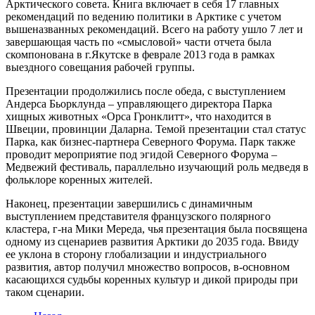
Арктического совета. Книга включает в себя 17 главных
рекомендаций по ведению политики в Арктике с учетом
вышеназванных рекомендаций. Всего на работу ушло 7 лет и
завершающая часть по «смысловой» части отчета была
скомпонована в г.Якутске в феврале 2013 года в рамках
выездного совещания рабочей группы.
Презентации продолжились после обеда, с выступлением
Андерса Бьорклунда – управляющего директора Парка
хищных животных «Орса Гронклитт», что находится в
Швеции, провинции Даларна. Темой презентации стал статус
Парка, как бизнес-партнера Северного Форума. Парк также
проводит мероприятие под эгидой Северного Форума –
Медвежий фестиваль, параллельно изучающий роль медведя в
фольклоре коренных жителей.
Наконец, презентации завершились с динамичным
выступлением представителя французского полярного
кластера, г-на Мики Мереда, чья презентация была посвящена
одному из сценариев развития Арктики до 2035 года. Ввиду
ее уклона в сторону глобализации и индустриального
развития, автор получил множество вопросов, в-основном
касающихся судьбы коренных культур и дикой природы при
таком сценарии.