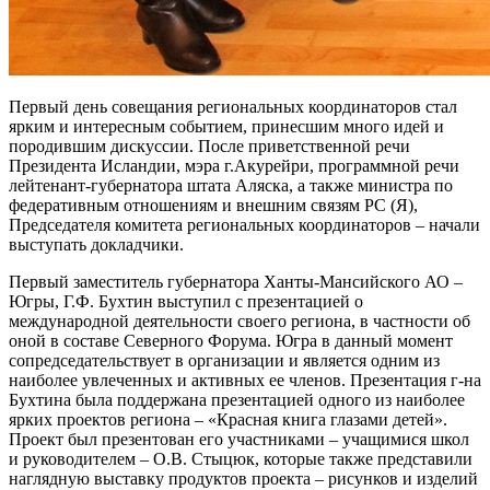
Первый день совещания региональных координаторов стал
ярким и интересным событием, принесшим много идей и
породившим дискуссии. После приветственной речи
Президента Исландии, мэра г.Акурейри, программной речи
лейтенант-губернатора штата Аляска, а также министра по
федеративным отношениям и внешним связям РС (Я),
Председателя комитета региональных координаторов – начали
выступать докладчики.
Первый заместитель губернатора Ханты-Мансийского АО –
Югры, Г.Ф. Бухтин выступил с презентацией о
международной деятельности своего региона, в частности об
оной в составе Северного Форума. Югра в данный момент
сопредседательствует в организации и является одним из
наиболее увлеченных и активных ее членов. Презентация г-на
Бухтина была поддержана презентацией одного из наиболее
ярких проектов региона – «Красная книга глазами детей».
Проект был презентован его участниками – учащимися школ
и руководителем – О.В. Стыцюк, которые также представили
наглядную выставку продуктов проекта – рисунков и изделий