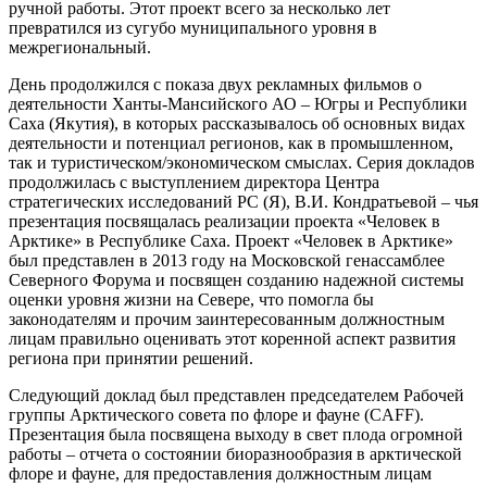
ручной работы. Этот проект всего за несколько лет
превратился из сугубо муниципального уровня в
межрегиональный.
День продолжился с показа двух рекламных фильмов о
деятельности Ханты-Мансийского АО – Югры и Республики
Саха (Якутия), в которых рассказывалось об основных видах
деятельности и потенциал регионов, как в промышленном,
так и туристическом/экономическом смыслах. Серия докладов
продолжилась с выступлением директора Центра
стратегических исследований РС (Я), В.И. Кондратьевой – чья
презентация посвящалась реализации проекта «Человек в
Арктике» в Республике Саха. Проект «Человек в Арктике»
был представлен в 2013 году на Московской генассамблее
Северного Форума и посвящен созданию надежной системы
оценки уровня жизни на Севере, что помогла бы
законодателям и прочим заинтересованным должностным
лицам правильно оценивать этот коренной аспект развития
региона при принятии решений.
Следующий доклад был представлен председателем Рабочей
группы Арктического совета по флоре и фауне (CAFF).
Презентация была посвящена выходу в свет плода огромной
работы – отчета о состоянии биоразнообразия в арктической
флоре и фауне, для предоставления должностным лицам