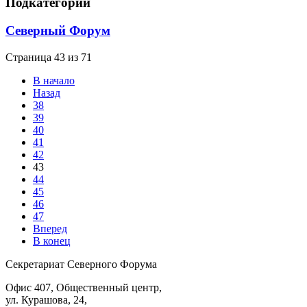
Подкатегории
Северный Форум
Страница 43 из 71
В начало
Назад
38
39
40
41
42
43
44
45
46
47
Вперед
В конец
Секретариат Северного Форума
Офис 407, Общественный центр,
ул. Курашова, 24,