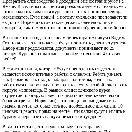
Превратить оленеводство в доходный бизнес планируют на
Ямале. В местном полярном агроэкономическом техникуме с
этого года открываются курсы по направлению оленевод-
механизатор. Курс новый, а потому ямальские преподаватели
ездили в Норвегию, где также развито оленеводство, и
смотрели, как там выстроено не только обучение, но и бизнес.
В потоке этого года, по словам директора техникума Вадима
Осипова, азы оленеводства будут постигать девять студентов.
Набор еще продолжается, документы принимают до 25
ноября. Курс пока платный – год обучения стоит 45 тысяч
рублей.
Все дисциплины, которые будут преподавать студентам,
касаются исключительно работы с оленями. Ребята узнают,
как формировать стадо, выбирать пастбища, кочевать,
заботиться о животных, проводить случку и забой, оказывать
первую медпомощь. В рамках оленеводческого курса
студентов планируют научить делать передвижные балки
(подсмотрели в Норвегии) – это специальные домики на
лыжах, внутри которых есть все необходимое для жизни 10
человек и работы прямо на месте. Эти балки будут цеплять к
бурану и перевозить на нужное место в тундре.+
Важно отметить, что студенты научатся управлять
квадроциклом, бураном, вездеходом и трактором. По