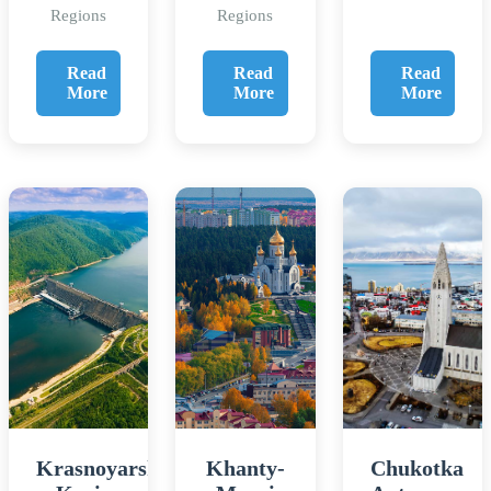
Regions
Regions
Read
Read
Read
More
More
More
Krasnoyarsk
Khanty-
Chukotka