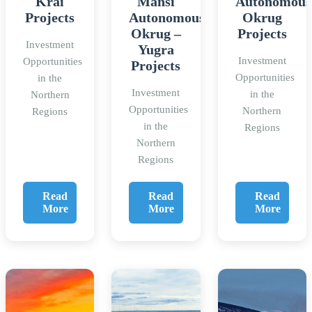
Krai
Mansi
Autonomous
Projects
Autonomous
Okrug
Okrug –
Projects
Investment
Yugra
Investment
Opportunities
Projects
Opportunities
in the
Investment
in the
Northern
Opportunities
Northern
Regions
in the
Regions
Northern
Regions
Read
Read
Read
More
More
More