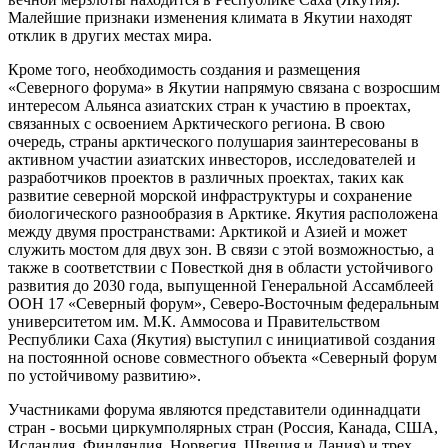
Малейшие признаки изменения климата в Якутии находят
отклик в других местах мира.
Кроме того, необходимость создания и размещения
«Северного форума» в Якутии напрямую связана с возросшим
интересом Альянса азиатских стран к участию в проектах,
связанных с освоением Арктического региона. В свою
очередь, страны арктического полушария заинтересованы в
активном участии азиатских инвесторов, исследователей и
разработчиков проектов в различных проектах, таких как
развитие северной морской инфраструктуры и сохранение
биологического разнообразия в Арктике. Якутия расположена
между двумя пространствами: Арктикой и Азией и может
служить мостом для двух зон. В связи с этой возможностью, а
также в соответствии с Повесткой дня в области устойчивого
развития до 2030 года, выпущенной Генеральной Ассамблеей
ООН 17 «Северный форум», Северо-Восточным федеральным
университетом им. М.К. Аммосова и Правительством
Республики Саха (Якутия) выступил с инициативой создания
на постоянной основе совместного объекта «Северный форум
по устойчивому развитию».
Участниками форума являются представители одиннадцати
стран - восьми циркумполярных стран (Россия, Канада, США,
Исландия, Финляндия, Норвегия, Швеция и Дания) и трех