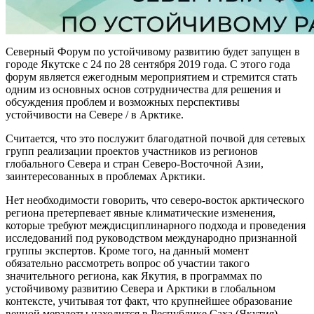
Северный Форум по устойчивому развитию будет запущен в
городе Якутске с 24 по 28 сентября 2019 года. С этого года
форум является ежегодным мероприятием и стремится стать
одним из основных основ сотрудничества для решения и
обсуждения проблем и возможных перспективы
устойчивости на Севере / в Арктике.
Считается, что это послужит благодатной почвой для сетевых
групп реализации проектов участников из регионов
глобального Севера и стран Северо-Восточной Азии,
заинтересованных в проблемах Арктики.
Нет необходимости говорить, что северо-восток арктического
региона претерпевает явные климатические изменения,
которые требуют междисциплинарного подхода и проведения
исследований под руководством международно признанной
группы экспертов. Кроме того, на данный момент
обязательно рассмотреть вопрос об участии такого
значительного региона, как Якутия, в программах по
устойчивому развитию Севера и Арктики в глобальном
контексте, учитывая тот факт, что крупнейшее образование
вечной мерзлоты находится в Республике Саха (Якутия).