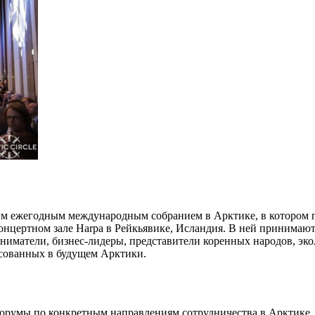
м ежегодным международным собранием в Арктике, в котором пр
нцертном зале Harpa в Рейкьявике, Исландия. В ней принимают 
ниматели, бизнес-лидеры, представители коренных народов, эко
есованных в будущем Арктики.
румы по конкретным направлениям сотрудничества в Арктике. Ф