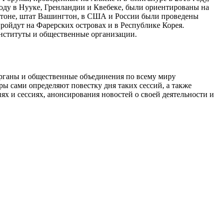
оду в Нууке, Гренландии и Квебеке, были ориентированы на
нгтоне, штат Вашингтон, в США и России были проведены
ойдут на Фарерских островах и в Республике Корея.
нституты и общественные организации.
органы и общественные объединения по всему миру
ы сами определяют повестку дня таких сессий, а также
х и сессиях, анонсирования новостей о своей деятельности и