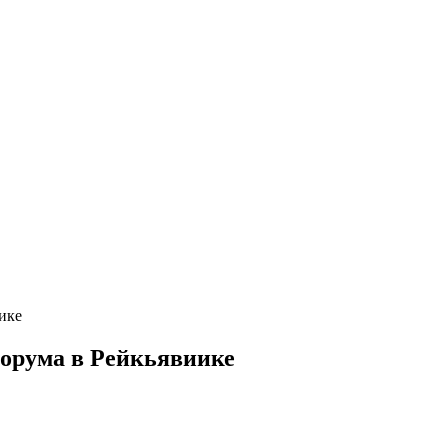
ике
орума в Рейкьявиике