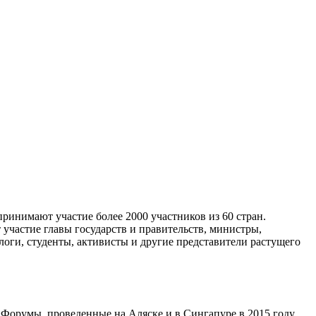
инимают участие более 2000 участников из 60 стран.
участие главы государств и правительств, министры,
логи, студенты, активисты и другие представители растущего
орумы, проведенные на Аляске и в Сингапуре в 2015 году,