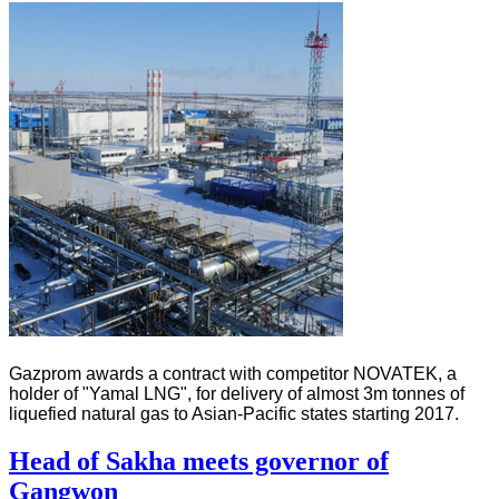
Gazprom awards a contract with competitor NOVATEK, a
holder of "Yamal LNG", for delivery of almost 3m tonnes of
liquefied natural gas to Asian-Pacific states starting 2017.
Head of Sakha meets governor of
Gangwon