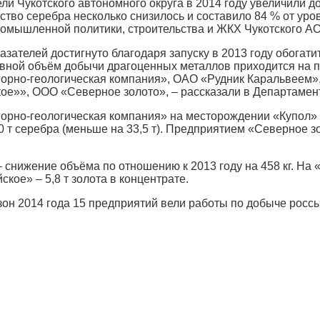
ли Чукотского автономного округа в 2014 году увеличили д
дство серебра несколько снизилось и составило 84 % от уров
омышленной политики, строительства и ЖКХ Чукотского АО
азателей достигнуто благодаря запуску в 2013 году обога
вной объём добычи драгоценных металлов приходится на 
горно-геологическая компания», ОАО «Рудник Каральвеем
ое»», ООО «Северное золото», – рассказали в Департамен
орно-геологическая компания» на месторождении «Купол» п
120 т серебра (меньше на 33,5 т). Предприятием «Северное 
снижение объёма по отношению к 2013 году на 458 кг. На «
ое» – 5,8 т золота в концентрате.
он 2014 года 15 предприятий вели работы по добыче росс