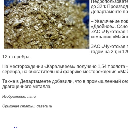
Недропользовате
до 32 т. Произво
Департаменте пр
– Увеличение пок
«Двойное». Осно
ЗАО «Чукотская 
компания «Майск
ЗАО «Чукотская г
годом на 2 т, и 
12 т серебра.
На месторождении «Каральвеем» получено 1,54 т золота – 
серебра, на обогатительной фабрике месторождения «Майск
Также в Департаменте добавили, что в промышленный сез
драгоценного металла.
Изображение: ria.ru
Оригинал статьи: gazeta.ru