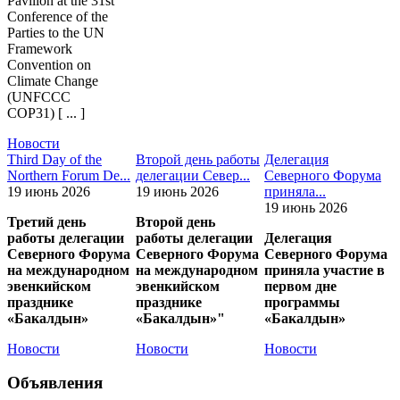
Pavilion at the 31st
Conference of the
Parties to the UN
Framework
Convention on
Climate Change
(UNFCCC
COP31) [ ... ]
Новости
Third Day of the
Второй день работы
Делегация
Northern Forum De...
делегации Север...
Северного Форума
19 июнь 2026
19 июнь 2026
приняла...
19 июнь 2026
Третий день
Второй день
работы делегации
работы делегации
Делегация
Северного Форума
Северного Форума
Северного Форума
на международном
на международном
приняла участие в
эвенкийском
эвенкийском
первом дне
празднике
празднике
программы
«Бакалдын»
«Бакалдын»"
«Бакалдын»
Новости
Новости
Новости
Объявления