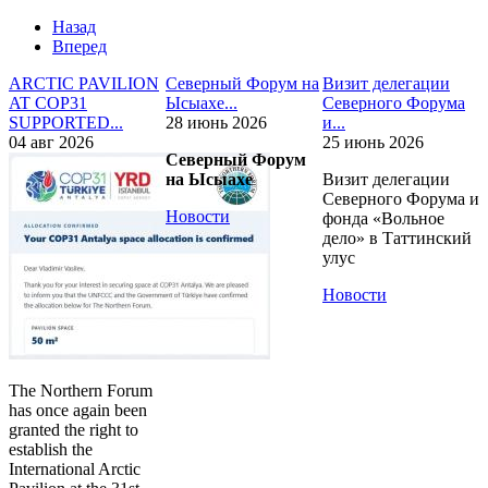
Назад
Вперед
ARCTIC PAVILION
Северный Форум на
Визит делегации
AT COP31
Ысыахе...
Северного Форума
SUPPORTED...
28 июнь 2026
и...
04 авг 2026
25 июнь 2026
Северный Форум
на Ысыахе
Визит делегации
Северного Форума и
Новости
фонда «Вольное
дело» в Таттинский
улус
Новости
The Northern Forum
has once again been
granted the right to
establish the
International Arctic