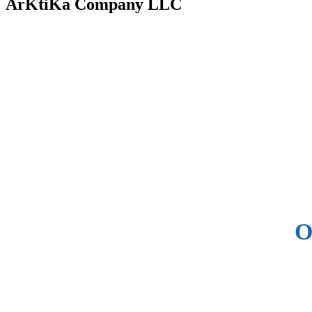
ArKtiKa Company LLC
О