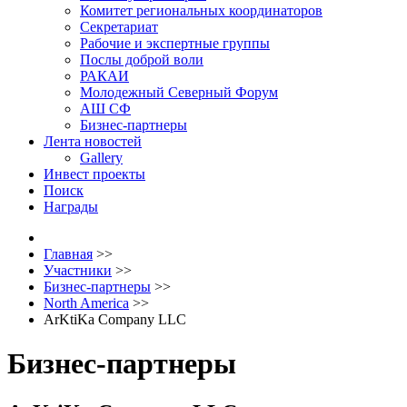
Комитет региональных координаторов
Секретариат
Рабочие и экспертные группы
Послы доброй воли
РАКАИ
Молодежный Северный Форум
АШ СФ
Бизнес-партнеры
Лента новостей
Gallery
Инвест проекты
Поиск
Награды
Главная
>>
Участники
>>
Бизнес-партнеры
>>
North America
>>
ArKtiKa Company LLC
Бизнес-партнеры