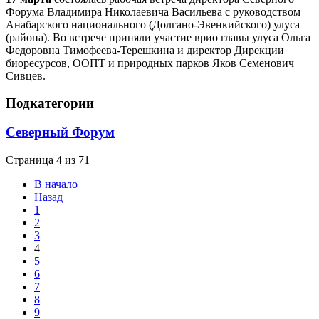
Форума Владимира Николаевича Васильева с руководством
Анабарского национального (Долгано-Эвенкийского) улуса
(района). Во встрече приняли участие врио главы улуса Ольга
Федоровна Тимофеева-Терешкина и директор Дирекции
биоресурсов, ООПТ и природных парков Яков Семенович
Сивцев.
Подкатегории
Северный Форум
Страница 4 из 71
В начало
Назад
1
2
3
4
5
6
7
8
9