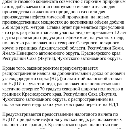
добыче газового конденсата совместно с горючим природным
газом, добываемого и используемого исключительно для
производства сжиженного природного газа или для
производства нефтехимической продукции, на новых
производственных мощностях до достижения объема добычи
250 млрд куб. метров. Ставка будет применяться при условии,
что срок разработки запасов участка недр не превышает 12 лет
с даты реализации продукции нефтехимии, на участках недр,
полностью расположенных севернее Северного полярного
круга: в границах Архангельской области, Республики Коми,
Ямало-Ненецкого автономного округа, Красноярского края,
Республики Саха (Якутия), Чукотского автономного округа.
Кроме того, законопроектом предусматривается
распространение налога на дополнительный доход от добычи
углеводородного сырья (НДД) и льготной налоговой ставки
по НДПИ на участки недр, расположенные полностью или
частично севернее 70 градуса северной широты полностью в
границах Красноярского края, Республики Саха (Якутия),
Чукотского автономного округа, с распространением на
пользователей недр таких участков права перейти на НДД.
Предусматривается предоставление налогового вычета по
НДПИ при добыче нефти на участках недр, расположенных
полностью в границах Красноярского края полностью или