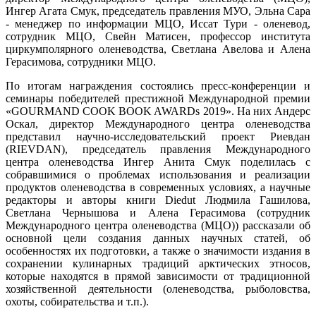
Ингер Агата Смук, председатель правления МУО, Эльна Сара
- менеджер по информации МЦО, Иссат Тури - оленевод,
сотрудник МЦО, Свейн Матисен, профессор института
циркумполярного оленеводства, Светлана Авелова и Алена
Герасимова, сотрудники МЦО.
По итогам награждения состоялись пресс-конференции и
семинары победителей престижной Международной премии
«GOURMAND COOK BOOK AWARDs 2019». На них Андерс
Оскал, директор Международного центра оленеводства
представил научно-исследовательский проект Риевдан
(RIEVDAN), председатель правления Международного
центра оленеводства Ингер Анита Смук поделилась с
собравшимися о проблемах использования и реализации
продуктов оленеводства в современных условиях, а научные
редакторы и авторы книги Diedut Людмила Гашилова,
Светлана Чернышова и Алена Герасимова (сотрудник
Международного центра оленеводства (МЦО)) рассказали об
основной цели создания данных научных статей, об
особенностях их подготовки, а также о значимости издания в
сохранении кулинарных традиций арктических этносов,
которые находятся в прямой зависимости от традиционной
хозяйственной деятельности (оленеводства, рыболовства,
охоты, собирательства и т.п.).