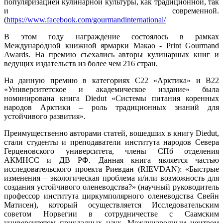
популяризацией кулинарной культуры, как традиционной, так
и современной.
(
https://www.facebook.com/gourmandinternational/
В этом году награждение состоялось в рамках
Международной книжной ярмарки Макао - Print Gourmand
Awards. На премию съехались авторы кулинарных книг и
ведущих издательств из более чем 216 стран.
На данную премию в категориях С22 «Арктика» и В22
«Университетское и академическое издание» была
номинирована книга Diedut «Системы питания коренных
народов Арктики – роль традиционных знаний для
устойчивого развития».
Преимущественно авторами статей, вошедших в книгу Diedut,
стали студенты и преподаватели института народов Севера
Герценовского университета, члены СПб отделения
АКМНСС и ДВ РФ. Данная книга является частью
исследовательского проекта Риевдан (RIEVDAN): «Быстрые
изменения – экологическая проблема и/или возможность для
создания устойчивого оленеводства?» (научный руководитель
профессор института циркумполярного оленеводства Свейн
Матисен), который осуществляется Исследовательским
советом Норвегии в сотрудничестве с Саамским
университетом прикладных наук, Международным центром