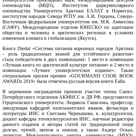
оленеводства (МЦО), Институтом циркумполярного
оленеводства Университета Арктики ЕАЛАТ в Норвегии,
институтом народов Севера РГПУ им. А.И. Герцена, Северо-
Восточным федеральным университетом им. М.К. Аммосова
(САФУ), Международным отделом ЮНЕСКО по адаптации
общества и человека в арктических регионах в условиях
изменения климата и глобализации (Якутск).
Книга Diedut «Системы питания коренных народов Арктики
– роль традиционных знаний для устойчивого развития»
стала победителем в двух номинациях: 1 место в номинации
«Лучшая книга по арктической культуре питания» и 2 место в
номинации «Лучшее университетское издание». Также
специальным призом премии «GOURMAND COOK BOOK
AWARDs 2019» была отмечена русская версия книги Eallu.
В церемонии награждения приняли участие члены Санкт-
Петербургского отделения АКМНСС и ДВ РФ, представители
Герценовского университета: Людмила Гашилова, профессор,
заведующая кафедрой палеоазиатских языков, фольклора и
литературы ИНС и Светлана Чернышова, к. культурологии,
доцент кафедры этнокультурологии ИНС, научные редакторы
данного издания и авторы статей по традиционной пище
долган, чукчей, эвенов и нивхов, а также Андерс Оскал,
директор Международного центра оленеводства (МЦО),