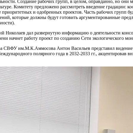
ельности. Создание рабочих групп, в целом, оправданно, но он
культуре. Комитету предложено рассмотреть введение градации: 
 приоритетных и одобренных проектов. Часть рабочих групп буд
ений, которые должны будут готовить аргументированные предл
ности).
 Николаев дал развернутую информацию о деятельности консор
емени начнет работу проект по созданию Сети экологического мо
а СВФУ им.М.К.Аммосова Антон Васильев представил видение у
дународного полярного года в 2032-2033 гг., акцентировав вн