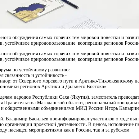
ального обсуждения самых горячих тем мировой повестки и разви
ов, устойчивое природопользование, кооперация регионов Росси
ального обсуждения самых горячих тем мировой повестки и разви
ов, устойчивое природопользование, кооперация регионов Росси
рума по устойчивому развитию:
я связанность и устойчивость»
ридор: от Северного морского пути к Арктико-Тихоокеанскому п
кономики регионов Арктики и Дальнего Востока»
 делам народов Республики Саха (Якутия), заместитель председ
ля Правительства Магаданской области, региональный координ
ом и общественными объединениями МИД России Игорь Капырин
ей. Владимир Васильев проинформировал участников о ходе вып
по организации проектной деятельности. В целом, исполнение п
оду насыщен мероприятиями как в России, так и за рубежом.