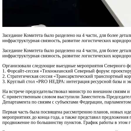
Заседание Комитета было разделено на 4 части, для более дет
инфраструктурная связность, развитие логистических коридор
Заседание Комитета было разделено на 4 части, для более дет
инфраструктурная связность, развитие логистических коридор
Организовали следующие выездные мероприятия Северного фо
1. Форсайт-сессия «Тихоокеанский Северный форум: проектиру
2. Стратегическая сессия «Трансарктический транспортный ко
3. Круглый стол «PRO НЕДРА: интеграция ресурсной базы и э
На встрече председательствовал министр по внешним связям и
С приветственным словом выступили Заместитель Председате
Департамента по связям с субъектами Федерации, парламент
Первая часть была посвящена рассмотрению планов, новых ид
мероприятиях до конца года, а также представил предложения 
продвижение по большинству пунктов. График работы в этом г