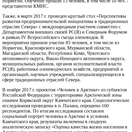
Норвегии. Обучение прошли 15 человек, в том числе 10 чел. -
представители КМНС.
Также, в марте 2017 г. проведен круглый стол «Перспективы
развития предпринимательской инициативы в традиционных
отраслях Севера» с международным участием совместно с
Департаментом внешних связей РС(Я) и Северным Форумом
в рамках IV Всероссийского съезда оленеводов. В
мероприятии приняли участие 85 человек, в том числе из
Норвегии, Красноярского края, Мурманской области,
Магаданской области, Республики Коми, Чукотского
автономного округа, Ямало-Ненецкого автономного округа,
муниципальных районов, органов исполнительной власти
РС(Я), работники оленеводческих хозяйств, предприятий и
организаций, научных учреждений, специализирующихся в
сфере традиционных отраслей Севера.
В ноябре 2017 г. проектом «Человек в Арктике» из субъектов
Российской Федерации с территориями Арктической зоны
охвачен Корякский округ Камчатского края. Социологические
исследования проведены в п. Палана, опрошено 160
респондентов. По итогам исследования составлен
социальный портрет человека в Арктике в условиях
Камчатского края, результаты включены в сводную
аналитическую записку «Оценка качества жизни населения в