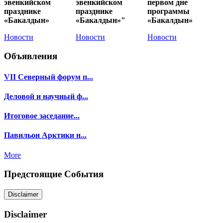
эвенкийском
эвенкийском
первом дне
празднике
празднике
программы
«Бакалдын»
«Бакалдын»"
«Бакалдын»
Новости
Новости
Новости
Объявления
VII Северный форум п...
Деловой и научный ф...
Итоговое заседание...
Павильон Арктики н...
More
Предстоящие События
Disclaimer
Disclaimer