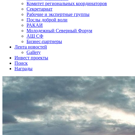
Комитет региональных координаторов
Секретариат
Рабочие и экспертные группы
Послы доброй воли
РАКАИ
Молодежный Северный Форум
АШ СФ
Бизнес-партнеры
Лента новостей
Gallery
Инвест проекты
Поиск
Награды