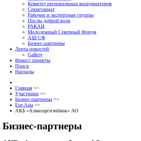
Комитет региональных координаторов
Секретариат
Рабочие и экспертные группы
Послы доброй воли
РАКАИ
Молодежный Северный Форум
АШ СФ
Бизнес-партнеры
Лента новостей
Gallery
Инвест проекты
Поиск
Награды
Главная
>>
Участники
>>
Бизнес-партнеры
>>
Eur-Asia
>>
АКБ «Алмазэргиэнбанк» АО
Бизнес-партнеры