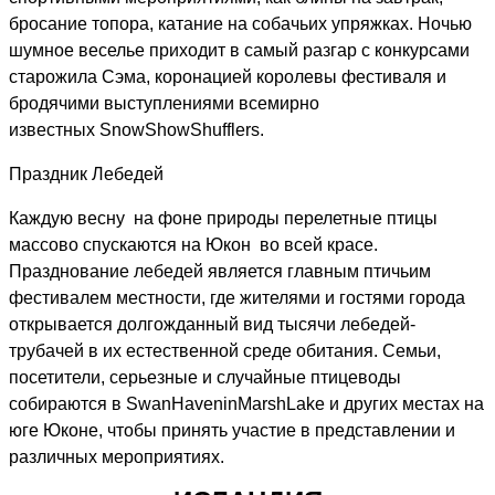
бросание топора, катание на собачьих упряжках. Ночью
шумное веселье приходит в самый разгар с конкурсами
старожила Сэма, коронацией королевы фестиваля и
бродячими выступлениями всемирно
известных
Snow
Show
Shufflers
.
Праздник Лебедей
Каждую весну на фоне природы перелетные птицы
массово спускаются на Юкон во всей красе.
Празднование лебедей является главным птичьим
фестивалем местности, где жителями и гостями города
открывается долгожданный вид тысячи лебедей-
трубачей в их естественной среде обитания. Семьи,
посетители, серьезные и случайные птицеводы
собираются в
Swan
Havenin
Marsh
Lake
и других местах на
юге Юконе, чтобы принять участие в представлении и
различных мероприятиях.