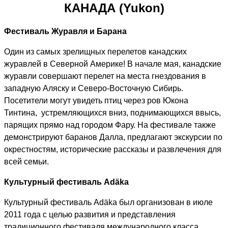
КАНАДА (
Yukon
)
Фестиваль Журавля и Барана
Один из самых зрелищных перелетов канадских
журавлей в Северной Америке! В начале мая, канадские
журавли совершают перелет на места гнездования в
западную Аляску и Северо-Восточную Сибирь.
Посетители могут увидеть птиц через ров Юкона
Тинтина, устремляющихся вниз, поднимающихся ввысь,
парящих прямо над городом Фару. На фестивале также
демонстрируют баранов Далла, предлагают экскурсии по
окрестностям, исторические рассказы и развлечения для
всей семьи.
Культурный фестиваль
Ad
ä
ka
Культурный фестиваль
Ad
ä
ka
был организован в июле
2011 года с целью развития и представления
традиционного фестиваля международного класса,