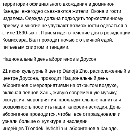
территории официального вхождения в доминион
Канады, ежегодно съезжаются жители Юкона и гости
издалека. Одежда должна подходить торжественному
приему, и многие не упускают возможности одеваться в
стиле 1890-ых гг. Прием идет в течение дня в резиденции
Комиссара. Бал проходит ночью с отличной едой,
питьевым спиртом и танцами.
Национальный день аборигенов в Доусон
21 июня культурный центр
D
ä
noj
à
Zho
, расположенный в
центре Доусона, проводит Национальный день
аборигенов с мероприятиями на открытом воздухе,
включая певцов Хань, живую современную музыку,
экскурсии, мероприятия, прохладительные напитки и
возможность посетить наши галереи-наследия. День
аборигенов проводится, чтобы все отпраздновали и
узнали больше о культуре и наследии
индейцев
Tr
'
ond
ë
k
Hw
ë
ch
'
in
и аборигенов в Канаде.