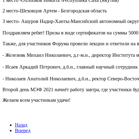
1 место -Охлопков Никита -Республика Саха (Якутия)
2 место-Шеховцов Артем - Белгородская область
3 место- Ашуров Надир-Ханты-Мансийский автономный округ
Поздравляем ребят! Призы в виде сертификатов на суммы 5000 ₽ 
Также, для участников Форума провели лекции и ответили на 
⁃ Железняк Михаил Николаевич, д.г-м.н., директор Института 
⁃ Исаев Аркадий Петрович, д.б.н., главный научный сотрудни
⁃ Николаев Анатолий Николаевич, д.б.н., ректор Северо-Восто
Второй день МЭФ 2021 начнёт работу завтра, где участники бу
Желаем всем участникам удачи!
Назад
Вперед