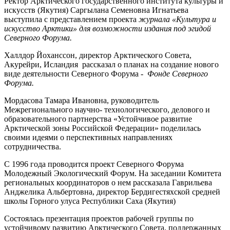
Ректор Арктического государственного института культуры и
искусств (Якутия) Саргылана Семеновна Игнатьева
выступила с представлением проекта
журнала «Культура и
искусство Арктики» для возможности издания под эгидой
Северного Форума.
Халлдор Йоханссон, директор Арктического Совета,
Акурейри, Исландия рассказал о планах на создание нового
виде деятельности Северного Форума -
Фонде Северного
Форума.
Мордасова Тамара Ивановна, руководитель
Межрегионального научно- технологического, делового и
образовательного партнерства «Устойчивое развитие
Арктической зоны Российской Федерации» поделилась
своими идеями о перспективных направлениях
сотрудничества.
С 1996 года проводится проект Северного Форума
Молодежный Экологический Форум. На заседании Комитета
региональных координаторов о нем рассказала Гаврильева
Анджелика Альбертовна, директор Бердигестяхской средней
школы Горного улуса Республики Саха (Якутия)
Состоялась презентация проектов рабочей группы по
устойчивому развитию Арктического Совета, поддержанных