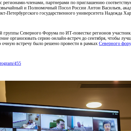
у с регионами-членами, партнерами по приглашению соответств
резвычайный и Полномочный Посол России Антон Васильев, ака
нкт-Петербургского государственного университета Надежда Хар
 группы Северного Форума по ИТ-повестке регионов участники
ние организовать серию онлайн-встреч до сентября, чтобы лучш
 очную встречу было решено провести в рамках
Северного фору
program/455