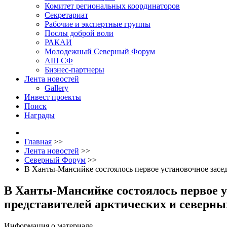
Комитет региональных координаторов
Секретариат
Рабочие и экспертные группы
Послы доброй воли
РАКАИ
Молодежный Северный Форум
АШ СФ
Бизнес-партнеры
Лента новостей
Gallery
Инвест проекты
Поиск
Награды
Главная
>>
Лента новостей
>>
Северный Форум
>>
В Ханты-Мансийке состоялось первое установочное засе
В Ханты-Мансийке состоялось первое у
представителей арктических и северны
Информация о материале