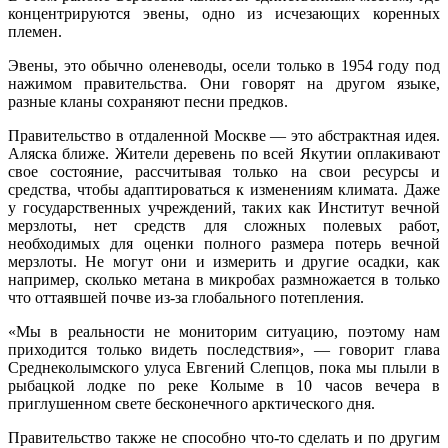
концентрируются эвены, одно из исчезающих коренных
племен.
Эвены, это обычно оленеводы, осели только в 1954 году под
нажимом правительства. Они говорят на другом языке,
разные кланы сохраняют песни предков.
Правительство в отдаленной Москве — это абстрактная идея.
Аляска ближе. Жители деревень по всей Якутии оплакивают
свое состояние, рассчитывая только на свои ресурсы и
средства, чтобы адаптироваться к изменениям климата. Даже
у государственных учреждений, таких как Институт вечной
мерзлоты, нет средств для сложных полевых работ,
необходимых для оценки полного размера потерь вечной
мерзлоты. Не могут они и измерить и другие осадки, как
например, сколько метана в микробах размножается в только
что оттаявшей почве из-за глобального потепления.
«Мы в реальности не мониторим ситуацию, поэтому нам
приходится только видеть последствия», — говорит глава
Среднеколымского улуса Евгений Слепцов, пока мы плыли в
рыбацкой лодке по реке Колыме в 10 часов вечера в
приглушенном свете бесконечного арктического дня.
Правительство также не способно что-то сделать и по другим