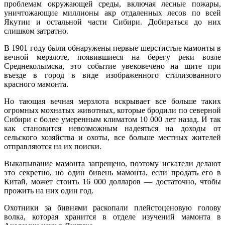
проблемам окружающей среды, включая лесные пожары,
уничтожающие миллионы акр отдаленных лесов по всей
Якутии и остальной части Сибири. Добираться до них
слишком затратно.
В 1901 году были обнаружены первые шерстистые мамонты в
вечной мерзлоте, появившиеся на берегу реки возле
Среднеколымска, это событие увековечено на щите при
въезде в город в виде изображенного стилизованного
красного мамонта.
Но тающая вечная мерзлота вскрывает все больше таких
огромных мохнатых животных, которые бродили по северной
Сибири с более умеренным климатом 10 000 лет назад. И так
как становится невозможным надеяться на доходы от
сельского хозяйства и охоты, все больше местных жителей
отправляются на их поиски.
Выкапывание мамонта запрещено, поэтому искатели делают
это секретно, но один бивень мамонта, если продать его в
Китай, может стоить 16 000 долларов — достаточно, чтобы
прожить на них один год.
Охотники за бивнями раскопали плейстоценовую голову
волка, которая хранится в отделе изучений мамонта в