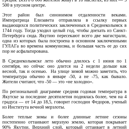
500 в улусном центре.
Этот район был синонимом отдаленности веками.
Императрица Елизавета отправляла в ссылку первых
выдающихся политических заключенных в Среднеколымск в
1744 году. Тогда уходил целый год, чтобы доехать из Санкт-
Петербурга сюда. Якутию пересекают всего две магистрали,
одна из которых была построена в основном заключенными
ГУЛАГа во времена коммунизма, и большая часть ее до сих
пор не асфальтирована.
В Среднеколымске лето обычно длилось с 1 июня по 1
сентября, но сейчас оно длится на 2 недели дольше как
весной, так и осенью. На улице зимой можно заметить, что
температура обычно в январе -50, а не -75, как бывало.
Жители считают, что -50 — это «не холодно».
По региональной диаграмме средняя годовая температура в
Якутске за последние десятилетия поднялась более, чем на 4
градуса — от 14 до 18,5, говорит господин Федоров, ученый
из Института вечной мерзлоты.
Более теплые зимы и более длинные летние сезоны
постепенно оттаивают мерзлую землю, которая покрывает
90% Якутии. Верхний слой, который оттаивает в летний