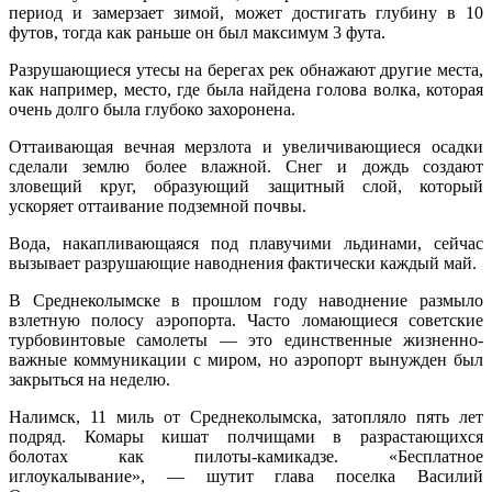
период и замерзает зимой, может достигать глубину в 10
футов, тогда как раньше он был максимум 3 фута.
Разрушающиеся утесы на берегах рек обнажают другие места,
как например, место, где была найдена голова волка, которая
очень долго была глубоко захоронена.
Оттаивающая вечная мерзлота и увеличивающиеся осадки
сделали землю более влажной. Снег и дождь создают
зловещий круг, образующий защитный слой, который
ускоряет оттаивание подземной почвы.
Вода, накапливающаяся под плавучими льдинами, сейчас
вызывает разрушающие наводнения фактически каждый май.
В Среднеколымске в прошлом году наводнение размыло
взлетную полосу аэропорта. Часто ломающиеся советские
турбовинтовые самолеты — это единственные жизненно-
важные коммуникации с миром, но аэропорт вынужден был
закрыться на неделю.
Налимск, 11 миль от Среднеколымска, затопляло пять лет
подряд. Комары кишат полчищами в разрастающихся
болотах как пилоты-камикадзе. «Бесплатное
иглоукалывание», — шутит глава поселка Василий