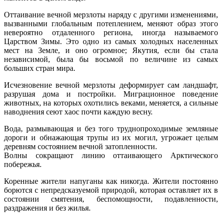
Оттаивание вечной мерзлоты наряду с другими изменениями,
вызванными глобальным потеплением, меняют образ этого
невероятно отдаленного региона, иногда называемого
Царством Зимы. Это одно из самых холодных населенных
мест на Земле, и оно огромное; Якутия, если бы стала
независимой, была бы восьмой по величине из самых
больших стран мира.
Исчезновение вечной мерзлоты деформирует сам ландшафт,
разрушая дома и постройки. Миграционное поведение
животных, на которых охотились веками, меняется, а сильные
наводнения сеют хаос почти каждую весну.
Вода, размывающая и без того труднопроходимые земляные
дороги и обнажающая трупы из их могил, угрожает целым
деревням состоянием вечной затопленности.
Волны сокращают линию оттаивающего Арктического
побережья.
Коренные жители напуганы как никогда. Жители постоянно
борются с непредсказуемой природой, которая оставляет их в
состоянии смятения, беспомощности, подавленности,
раздражения и без жилья.