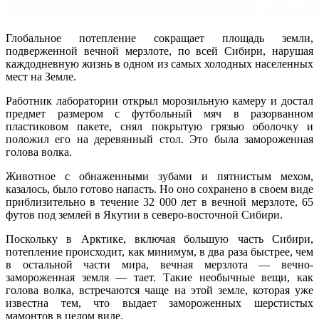
Глобальное потепление сокращает площадь земли,
подверженной вечной мерзлоте, по всей Сибири, нарушая
каждодневную жизнь в одном из самых холодных населенных
мест на Земле.
Работник лаборатории открыл морозильную камеру и достал
предмет размером с футбольный мяч в разорванном
пластиковом пакете, снял покрытую грязью оболочку и
положил его на деревянный стол. Это была замороженная
голова волка.
Животное с обнаженными зубами и пятнистым мехом,
казалось, было готово напасть. Но оно сохранено в своем виде
приблизительно в течение 32 000 лет в вечной мерзлоте, 65
футов под землей в Якутии в северо-восточной Сибири.
Поскольку в Арктике, включая большую часть Сибири,
потепление происходит, как минимум, в два раза быстрее, чем
в остальной части мира, вечная мерзлота — вечно-
замороженная земля — тает. Такие необычные вещи, как
голова волка, встречаются чаще на этой земле, которая уже
известна тем, что выдает замороженных шерстистых
мамонтов в целом виде.