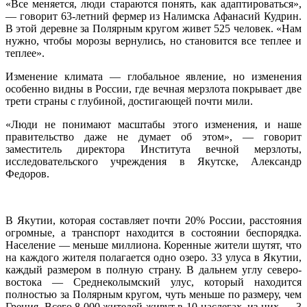
«Все меняется, люди стараются понять, как адаптироваться»,
— говорит 63-летний фермер из Налимска Афанасий Кудрин.
В этой деревне за Полярным кругом живет 525 человек. «Нам
нужно, чтобы морозы вернулись, но становится все теплее и
теплее».
Изменение климата — глобальное явление, но изменения
особенно видны в России, где вечная мерзлота покрывает две
трети страны с глубиной, достигающей почти мили.
«Люди не понимают масштабы этого изменения, и наше
правительство даже не думает об этом», — говорит
заместитель директора Института вечной мерзлоты,
исследовательского учреждения в Якутске, Александр
Федоров.
В Якутии, которая составляет почти 20% России, расстояния
огромные, а транспорт находится в состоянии беспорядка.
Население — меньше миллиона. Коренные жители шутят, что
на каждого жителя полагается одно озеро. 33 улуса в Якутии,
каждый размером в полную страну. В дальнем углу северо-
востока — Среднеколымский улус, который находится
полностью за Полярным кругом, чуть меньше по размеру, чем
Греция. Всего 8 000 жителей живут в 10 наслегах, из них — 3