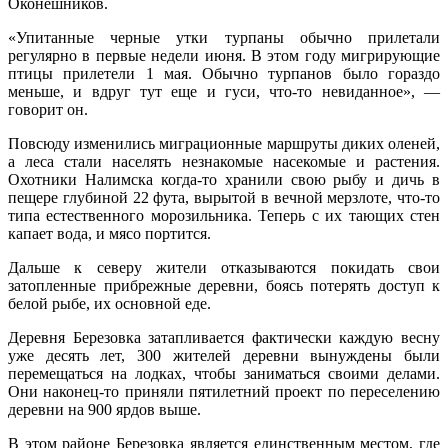
Оконешников.
«Упитанные черные утки турпаны обычно прилетали
регулярно в первые недели июня. В этом году мигрирующие
птицы прилетели 1 мая. Обычно турпанов было гораздо
меньше, и вдруг тут еще и гуси, что-то невиданное», —
говорит он.
Повсюду изменились миграционные маршруты диких оленей,
а леса стали населять незнакомые насекомые и растения.
Охотники Налимска когда-то хранили свою рыбу и дичь в
пещере глубиной 22 фута, вырытой в вечной мерзлоте, что-то
типа естественного морозильника. Теперь с их тающих стен
капает вода, и мясо портится.
Дальше к северу жители отказываются покидать свои
затопленные прибрежные деревни, боясь потерять доступ к
белой рыбе, их основной еде.
Деревня Березовка затапливается фактически каждую весну
уже десять лет, 300 жителей деревни вынуждены были
перемещаться на лодках, чтобы заниматься своими делами.
Они наконец-то приняли пятилетний проект по переселению
деревни на 900 ярдов выше.
В этом районе Березовка является единственным местом, где