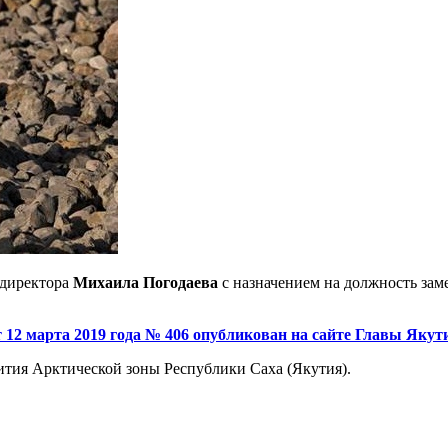
 директора
Михаила Погодаева
с назначением на должность зам
 12 марта 2019 года № 406 опубликован на сайте Главы Якут
ития Арктической зоны Республики Саха (Якутия).