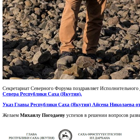
Секретариат Северного Форума поздравляет Исполнительного
Севера Республики Саха (Якутия).
Указ Главы Республики Саха (Якутия) Айсена Николаева от
Желаем
Михаилу Погодаеву
успехов в решении вопросов разв