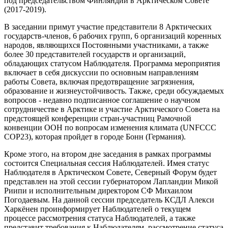
под председательством Финляндии в Арктическом Совете
(2017-2019).
В заседании примут участие представители 8 Арктических
государств-членов, 6 рабочих групп, 6 организаций коренных
народов, являющихся Постоянными участниками, а также
более 30 представителей государств и организаций,
обладающих статусом Наблюдателя. Программа мероприятия
включает в себя дискуссии по основным направлениям
работы Совета, включая предотвращение загрязнения,
образование и жизнеустойчивость. Также, среди обсуждаемых
вопросов - недавно подписанное соглашение о научном
сотрудничестве в Арктике и участие Арктического Совета на
предстоящей конференции стран-участниц Рамочной
конвенции ООН по вопросам изменения климата (UNFCCC
COP23), которая пройдет в городе Бонн (Германия).
Кроме этого, на втором дне заседания в рамках программы
состоится Специальная сессия Наблюдателей. Имея статус
Наблюдателя в Арктическом Совете, Северный Форум будет
представлен на этой сессии губернатором Лапландии Микой
Риипи и исполнительным директором СФ Михаилом
Погодаевым. На данной сессии председатель КСДЛ Алекси
Харкёнен проинформирует Наблюдателей о текущем
процессе рассмотрения статуса Наблюдателей, а также
представит требования к Наблюдателям, рассмотрение статуса