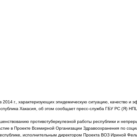
в 2014 г., характеризующих эпидемическую ситуацию, качество и 
еспублика Хакасия, об этом сообщает пресс-служба ГБУ РС (Я) НП
ршенствованию противотуберкулезной работы республики и непрер
частие в Проекте Всемирной Организации Здравоохранения по соц
республике, исполнительным директором Проекта ВОЗ Ириной Фельк