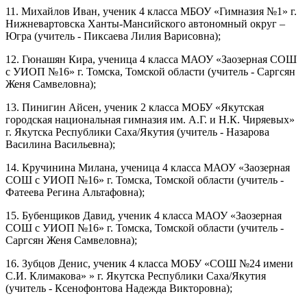
11. Михайлов Иван, ученик 4 класса МБОУ «Гимназия №1» г.
Нижневартовска Ханты-Мансийского автономный округ –
Югра (учитель - Пиксаева Лилия Варисовна);
12. Гюнашян Кира, ученица 4 класса МАОУ «Заозерная СОШ
с УИОП №16» г. Томска, Томской области (учитель - Саргсян
Женя Самвеловна);
13. Пинигин Айсен, ученик 2 класса МОБУ «Якутская
городская национальная гимназия им. А.Г. и Н.К. Чиряевых»
г. Якутска Республики Саха/Якутия (учитель - Назарова
Василина Васильевна);
14. Кручинина Милана, ученица 4 класса МАОУ «Заозерная
СОШ с УИОП №16» г. Томска, Томской области (учитель -
Фатеева Регина Альтафовна);
15. Бубенщиков Давид, ученик 4 класса МАОУ «Заозерная
СОШ с УИОП №16» г. Томска, Томской области (учитель -
Саргсян Женя Самвеловна);
16. Зубцов Денис, ученик 4 класса МОБУ «СОШ №24 имени
С.И. Климакова» » г. Якутска Республики Саха/Якутия
(учитель - Ксенофонтова Надежда Викторовна);