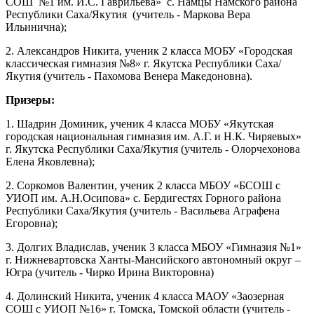
СОШ №1 им. И.С. Гаврильева» с. Намцы Намского района
Республики Саха/Якутия (учитель - Маркова Вера
Ильинична);
2. Александров Никита, ученик 2 класса МОБУ «Городская
классическая гимназия №8» г. Якутска Республики Саха/
Якутия (учитель - Пахомова Венера Македоновна).
Призеры:
1. Шадрин Доминик, ученик 4 класса МОБУ «Якутская
городская национальная гимназия им. А.Г. и Н.К. Чиряевых»
г. Якутска Республики Саха/Якутия (учитель - Олорчехонова
Елена Яковлевна);
2. Соркомов Валентин, ученик 2 класса МБОУ «БСОШ с
УИОП им. А.Н.Осипова» с. Бердигестях Горного района
Республики Саха/Якутия (учитель - Васильева Аграфена
Егоровна);
3. Долгих Владислав, ученик 3 класса МБОУ «Гимназия №1»
г. Нижневартовска Ханты-Мансийского автономный округ –
Югра (учитель - Чирко Ирина Викторовна)
4. Долинский Никита, ученик 4 класса МАОУ «Заозерная
СОШ с УИОП №16» г. Томска, Томской области (учитель -