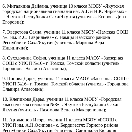
6. Мигалкина Дайаана, ученица 10 класса МОБУ «Якутская
городская национальная гимназия им. А.Г. и Н.К. Чиряевых»
г. Якутска Республики Саха/Якутия (учитель – Егорова Дора
Егоровна);
7. Эверстова Саяна, ученица 11 класса МБОУ «Намская СОШ
№1 им. И.С. Гаврильева» с. Намцы Намского района
Республики Саха/Якутия (учитель - Маркова Вера
Ильинична);
8. Суходолина София, ученица 11 класса МАОУ «Заозерная
СОШ с УИОП №16» г. Томска, Томской области (учитель -
Городнова Эльвира Атласовна);
9. Попова Дарья, ученица 11 класса МАОУ «Заозерная СОШ с
УИОП №16» г. Томска, Томской области (учитель - Городнова
Эльвира Атласовна);
10. Клепикова Дарья, ученица 11 класса МОБУ «Городская
классическая гимназия №8» г. Якутска Республики Саха/
Якутия (учитель - Пахомова Венера Македоновна);
11. Артамонов Игорь, ученик 11 класса МБОУ «БСОШ с
УИОП им. А.Н.Осипова» с. Бердигестях Горного района
Республики Саха/Якутия (учитель - Санникова Евдокия