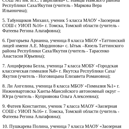
СОШ №1 им. И.С. Гаврильева» с. Намцы Намского района
Республики Саха/Якутия (учитель - Маркова Вера
Ильинична);
5. Табунщиков Михаил, ученик 5 класса МАОУ «Заозерная
СОШ с УИОП №16» г. Томска, Томской области (учитель -
Фатеева Регина Альтафовна);
6. Григорьева Арианна, ученица 8 класса МБОУ «Таттинский
лицей имени А.Е. Мординова» с. Ытык –Кюель Таттинского
района Республики Саха/Якутия (учитель - Тарасенко
Анастасия Юрьевна);
7. Анциферова Белла, ученица 7 класса МОБУ «Городская
классическая гимназия №8» г. Якутска Республики Саха/
Якутия (учитель - Ноговицына Елизавета Романовна);
8. Ли Ангелина, ученица 8 класса МБОУ «Гимназия №1» г.
Нижневартовска Ханты-Мансийского автономный округ –
Югра (учитель - Куприянова Ольга Алексеевна);
9. Фатеев Константин, ученик 7 класса МАОУ «Заозерная
СОШ с УИОП №16» г. Томска, Томской области (учитель -
Фатеева Регина Альтафовна);
10. Пушкарева Полина, ученица 7 класса МАОУ «Заозерная