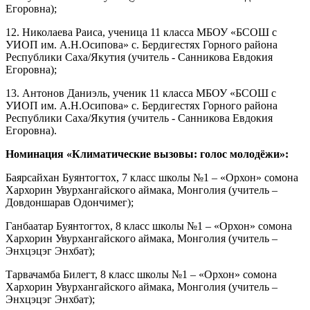
Егоровна);
12. Николаева Раиса, ученица 11 класса МБОУ «БСОШ с
УИОП им. А.Н.Осипова» с. Бердигестях Горного района
Республики Саха/Якутия (учитель - Санникова Евдокия
Егоровна);
13. Антонов Даниэль, ученик 11 класса МБОУ «БСОШ с
УИОП им. А.Н.Осипова» с. Бердигестях Горного района
Республики Саха/Якутия (учитель - Санникова Евдокия
Егоровна).
Номинация «Климатические вызовы: голос молодёжи»:
Баярсайхан Буянтогтох, 7 класс школы №1 – «Орхон» сомона
Хархорин Увурхангайского аймака, Монголия (учитель –
Довдоншарав Одончимег);
Ганбаатар Буянтогтох, 8 класс школы №1 – «Орхон» сомона
Хархорин Увурхангайского аймака, Монголия (учитель –
Энхцэцэг Энхбат);
Тарвачамба Билегт, 8 класс школы №1 – «Орхон» сомона
Хархорин Увурхангайского аймака, Монголия (учитель –
Энхцэцэг Энхбат);