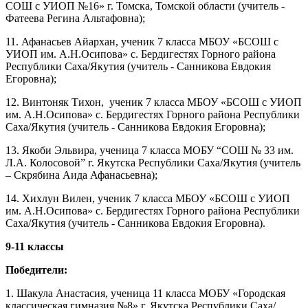
СОШ с УИОП №16» г. Томска, Томской области (учитель -
Фатеева Регина Альтафовна);
11. Афанасьев Айархан, ученик 7 класса МБОУ «БСОШ с
УИОП им. А.Н.Осипова» с. Бердигестях Горного района
Республики Саха/Якутия (учитель - Санникова Евдокия
Егоровна);
12. Винтоняк Тихон, ученик 7 класса МБОУ «БСОШ с УИОП
им. А.Н.Осипова» с. Бердигестях Горного района Республики
Саха/Якутия (учитель - Санникова Евдокия Егоровна);
13. Якоби Эльвира, ученица 7 класса МОБУ “СОШ № 33 им.
Л.А. Колосовой” г. Якутска Республики Саха/Якутия (учитель
– Скрябина Аида Афанасьевна);
14. Хихлун Вилен, ученик 7 класса МБОУ «БСОШ с УИОП
им. А.Н.Осипова» с. Бердигестях Горного района Республики
Саха/Якутия (учитель - Санникова Евдокия Егоровна).
9-11 классы
Победители:
1. Шакула Анастасия, ученица 11 класса МОБУ «Городская
классическая гимназия №8» г. Якутска Республики Саха/