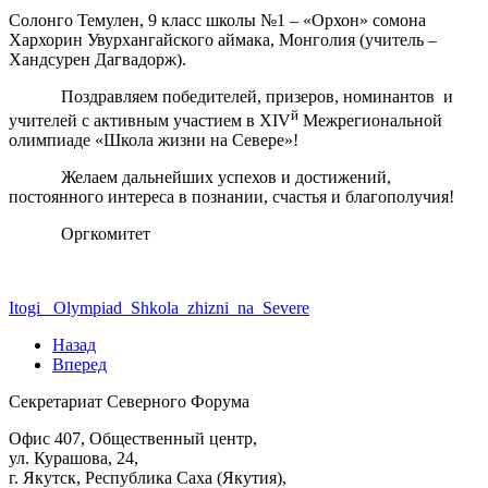
Солонго Темулен, 9 класс школы №1 – «Орхон» сомона
Хархорин Увурхангайского аймака, Монголия (учитель –
Хандсурен Дагвадорж).
Поздравляем победителей, призеров, номинантов и
й
учителей с активным участием в XIV
Межрегиональной
олимпиаде «Школа жизни на Севере»!
Желаем дальнейших успехов и достижений,
постоянного интереса в познании, счастья и благополучия!
Оргкомитет
Itogi_ Olympiad_Shkola_zhizni_na_Severe
Назад
Вперед
Секретариат Северного Форума
Офис 407, Общественный центр,
ул. Курашова, 24,
г. Якутск, Республика Саха (Якутия),