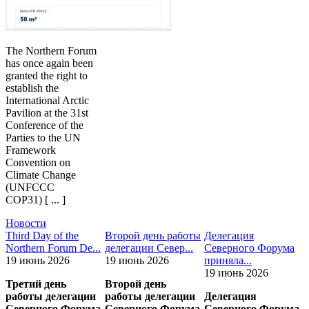
The Northern Forum
has once again been
granted the right to
establish the
International Arctic
Pavilion at the 31st
Conference of the
Parties to the UN
Framework
Convention on
Climate Change
(UNFCCC
COP31) [ ... ]
Новости
Third Day of the
Второй день работы
Делегация
Northern Forum De...
делегации Север...
Северного Форума
19 июнь 2026
19 июнь 2026
приняла...
19 июнь 2026
Третий день
Второй день
работы делегации
работы делегации
Делегация
Северного Форума
Северного Форума
Северного Форума