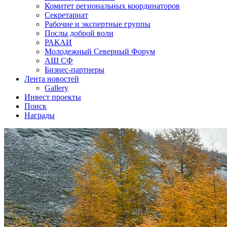
Комитет региональных координаторов
Секретариат
Рабочие и экспертные группы
Послы доброй воли
РАКАИ
Молодежный Северный Форум
АШ СФ
Бизнес-партнеры
Лента новостей
Gallery
Инвест проекты
Поиск
Награды