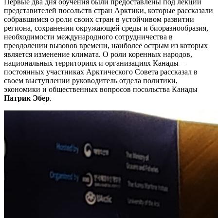
Первые два дня обучения были предоставлены под лекции
представителей посольств стран Арктики, которые рассказали
собравшимся о роли своих стран в устойчивом развитии
региона, сохранении окружающей среды и биоразнообразия,
необходимости международного сотрудничества в
преодолении вызовов времени, наиболее острым из которых
является изменение климата. О роли коренных народов,
национальных территориях и организациях Канады –
постоянных участниках Арктического Совета рассказал в
своем выступлении руководитель отдела политики,
экономики и общественных вопросов посольства Канады
Патрик Эбер
.