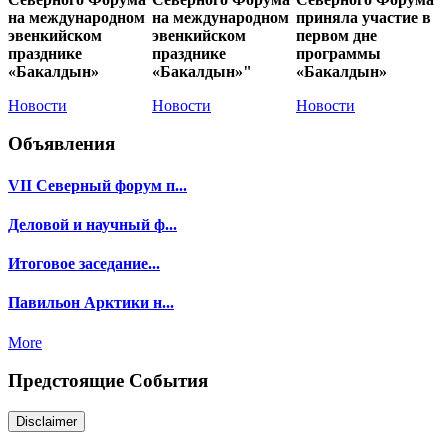
на международном
на международном
приняла участие в
эвенкийском
эвенкийском
первом дне
празднике
празднике
программы
«Бакалдын»
«Бакалдын»"
«Бакалдын»
Новости
Новости
Новости
Объявления
VII Северный форум п...
Деловой и научный ф...
Итоговое заседание...
Павильон Арктики н...
More
Предстоящие События
Disclaimer