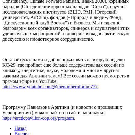
Constituency, Climate Forward Pakistan, Ishaka 2030), коренных
народов (Объединение коренных народов "Союз"), научно-
исследовательских институтов (ВШЭ, РАН, Югорский
университет, AirClim), фондов («Природа и люди», Фонд
"Дискуссионный клуб Восток") и бизнеса. Мы искренне
благодарим всех организаторов, спикеров и слушателей этих
удивительных мероприятий за доверие, вклад в арктическую
дискуссию и плодотворное сотрудничество.
Оставайтесь с нами и добро пожаловать на вторую неделю
КС-29, где пройдет еще больше содержательных сессий по
климату, энергетике, науке, молодежи и многим другим
важным для Арктики темам! Все сессии можно посмотреть в
прямом эфире на YouTube:
https://www.youtube.com/@thenorthernforum777
.
Программу Павильона Арктики (и новости о прошедших
мероприятиях) можно найти на сайте павильона:
https://arcticpavilion-cop.org/program
.
Назад
Вперед