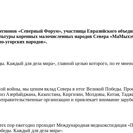
регионов «Северный Форум», участница Евразийского объед
льтуры коренных малочисленных народов Севера «МаМыхэм» 
о-угорских народов».
ы. Каждый для дела мира», главной целью которого, по ее мнен
ой войны, мы ценим вклад Севера в итог Великой Победы. Про
з Азербайджана, Казахстана, Киргизии, Молдовы, Китая, Таджи
неправительственные организации и привлекает внимание заруб
С тех пор ежегодно проходит Международная медиаэкспедиция «
обеды. Каждый для дела мира».